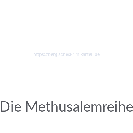
https://bergischeskrimikartell.de
Die Methusalemreih