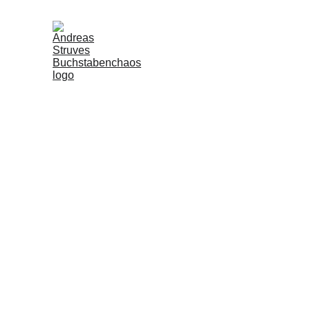
Bu
fes