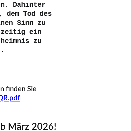
en. Dahinter 
, dem Tod des 
inen Sinn zu 
hzeitig ein 
eheimnis zu 
n.
n finden Sie 
QR.pdf
 ab März 2026!