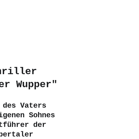
hriller 
er Wupper"
 des Vaters 
igenen Sohnes 
tführer der 
pertaler 